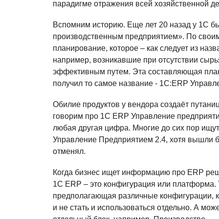
парадигме отражения всей хозяйственной де
Вспомним историю. Еще лет 20 назад у 1С б
производственным предприятием». По своим 
планирование, которое – как следует из на
например, возникавшие при отсутствии сырь
эффективным путем. Эта составляющая план
получил то самое название - 1С:ERP Управл
Обилие продуктов у вендора создаёт путаниц
говорим про 1С ERP Управление предприятие
любая другая цифра. Многие до сих пор ищ
Управление Предприятием 2.4, хотя вышли 
отменял.
Когда бизнес ищет информацию про ERP реш
1С ERP – это конфигурация или платформа. 
предполагающая различные конфигурации, к
и не стать и использоваться отдельно. А мож