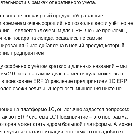
ятельности в рамках оперативного учёта.
ыл вполне популярный продукт «Управление
временам очень хороший, но позволял вести учёт, но не
звания – является ключевым для ERP. Любые проблемы,
я или товара на складе, решались не самым
ирования была добавлена в новый продукт, который
ение предприятием.
у особенно с учётом кратких и длинных названий – мы
м 2.0, хотя на самом деле на месте нуля может быть
ут в поисковике ERP Управление предприятием 1С ERP
более свежи релизы. Инертность мышления никто не
ение на платформе 1С, он логично задаётся вопросом:
Так вот ERP система 1С Предприятие – это программа,
оторая может стать ядром большой платформы. А может
ет случиться такая ситуация, что кому-то понадобится