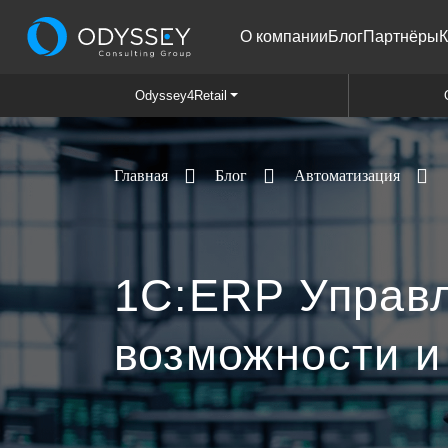
О компании
Блог
Партнёры
К
Odyssey4Retail
Блог
Автоматизация
Главная
1С:ERP Управл
возможности и