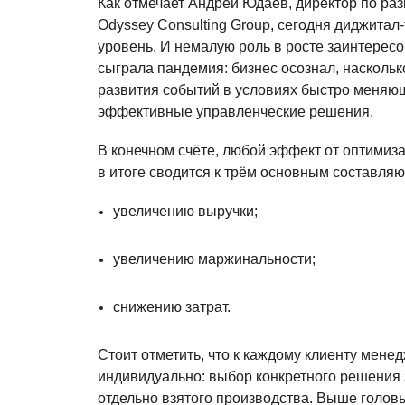
Как отмечает Андрей Юдаев, директор по ра
Odyssey Consulting Group, сегодня диджита
уровень. И немалую роль в росте заинтерес
сыграла пандемия: бизнес осознал, насколь
развития событий в условиях быстро меняющ
эффективные управленческие решения.
В конечном счёте, любой эффект от оптимиз
в итоге сводится к трём основным составля
увеличению выручки;
увеличению маржинальности;
снижению затрат.
Стоит отметить, что к каждому клиенту мене
индивидуально: выбор конкретного решения 
отдельно взятого производства. Выше головы