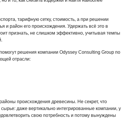
 но и то, как снизить издержки и найти наиболее
порта, тарифную сетку, стоимость, а при решении
ья и район его происхождения. Удержать всё это в
стоит признать, не слишком эффективно, учитывая темпы
й.
омогут решения компании Odyssey Consulting Group по
ющей отрасли:
.
районы происхождения древесины. Не секрет, что
 сырье: даже вертикально интегрированные компании, у
т удовлетворить свою потребность и потому вынуждены