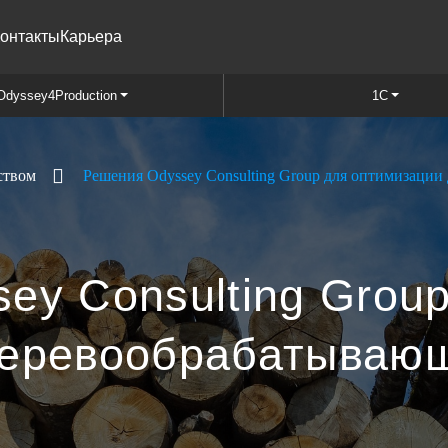
онтакты
Карьера
Odyssey4Production
1C
ством
Решения Odyssey Consulting Group для оптимизации
ey Consulting Grou
деревообрабатывающ