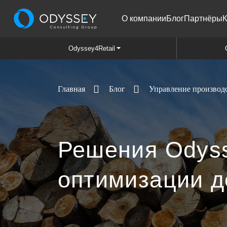
О компании
Блог
Партнёры
К
Odyssey4Retail
Блог
Управление производ
Главная
Решения Odyss
оптимизации 