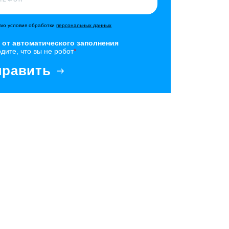
ю условия обработки
персональных данных
 от автоматического заполнения
дите, что вы не робот
*
править