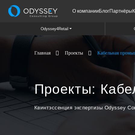
О компании
Блог
Партнёры
К
Odyssey4Retail
Проекты
Кабельная промы
Главная
Проекты: Каб
Квинтэссенция экспертизы Odyssey Con