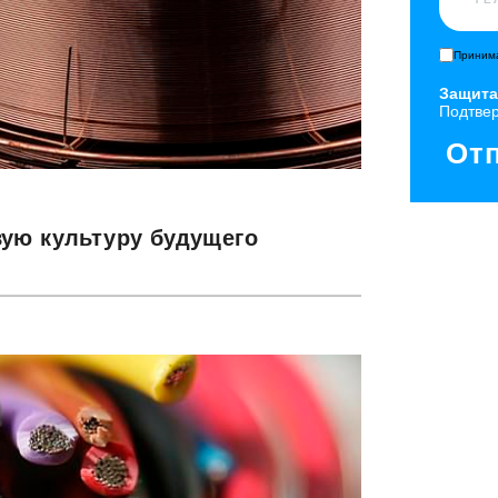
Принима
Защита
Подтвер
От
ую культуру будущего