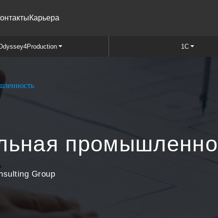
онтакты
Карьера
Odyssey4Production
1C
шленность
ельная промышленно
sulting Group