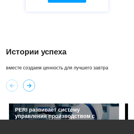
Истории успеха
вместе создаем ценность для лучшего завтра
PERI развивает систему
управления производством с
к
1С:ERP
П